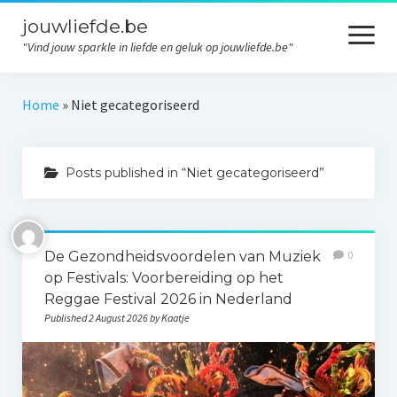
jouwliefde.be
open
menu
"Vind jouw sparkle in liefde en geluk op jouwliefde.be"
Home
Home
»
Niet gecategoriseerd
Liefde
Posts published in “Niet gecategoriseerd”
Relaties
Persoonlijke ontwikkeling
Inspiratie
De Gezondheidsvoordelen van Muziek
0
op Festivals: Voorbereiding op het
Geluk
Reggae Festival 2026 in Nederland
Published 2 August 2026 by Kaatje
Contact
Privacy