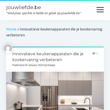
jouwliefde.be
open
menu
"Vind jouw sparkle in liefde en geluk op jouwliefde.be"
Home
Home
»
Innovatieve keukenapparaten die je kookervaring
verbeteren
Liefde
Relaties
Innovatieve keukenapparaten die je
0
Persoonlijke ontwikkeling
kookervaring verbeteren
Published 26 January 2025 by Kaatje
Inspiratie
Geluk
Contact
Privacy